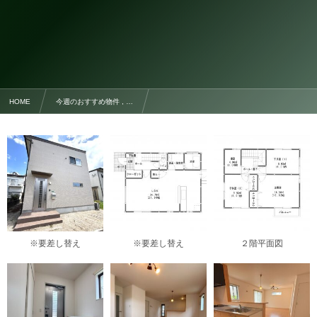
HOME
今週のおすすめ物件 , …
成約御礼！【朱雀２丁目一戸建て貸家 A棟】“書斎のある暮らし”で毎日にゆとりを｜3LDK＋書斎
※要差し替え
※要差し替え
２階平面図