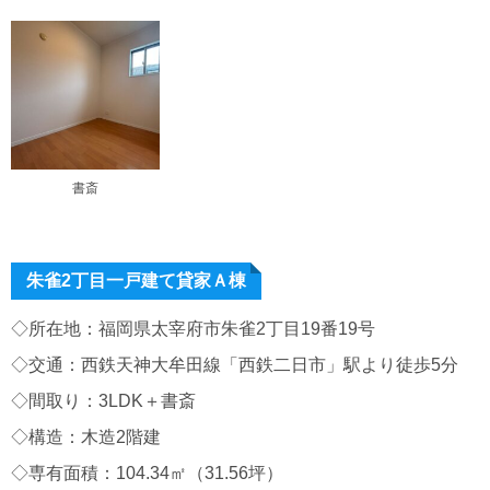
書斎
朱雀2丁目一戸建て貸家Ａ棟
◇所在地：福岡県太宰府市朱雀2丁目19番19号
◇交通：西鉄天神大牟田線「西鉄二日市」駅より徒歩5分
◇間取り：3LDK＋書斎
◇構造：木造2階建
◇専有面積：104.34㎡（31.56坪）