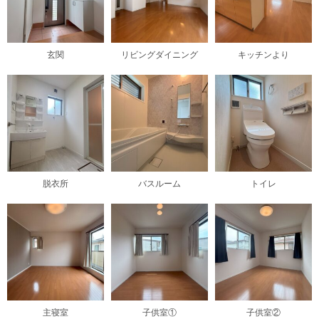
玄関
リビングダイニング
キッチンより
脱衣所
バスルーム
トイレ
主寝室
子供室①
子供室②