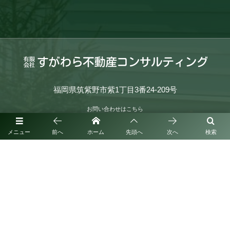
福岡県筑紫野市紫1丁目3番24-209号
お問い合わせはこちら
080-7059-8005
メニュー
前へ
ホーム
先頭へ
次へ
検索
営業時間：9：00～18：00
（365日営業）
©
2020 - 2026
九州、福岡で定期借地権（定借）のことなら｜有限会社すがわら不動産コンサルテ
ィング