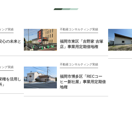
ィング実績
不動産コンサルティング実績
安心の未来と
福岡市東区「吉野家 吉塚
店」事業用定期借地権
不動産コンサルティング実績
ィング実績
福岡市博多区「RECコー
家権を活用し
ヒー新社屋」事業用定期借
科」
地権