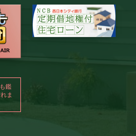
も鑑
されま