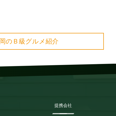
岡のＢ級グルメ紹介
提携会社