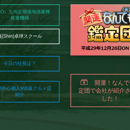
PO）九州定期借地借家権
推進機構
慎(Shin)卓球スクール
今日の社長は？
開運！なんで
県中心個人的B級グルメ店
定団で会社が紹介
紹介
した！