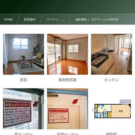
HOME
賃貸物件
アパート , …
成約御礼！【グラッツェ308号】
居室
東南角部屋
キッチン
窓センサー
玄関センサー
間取図