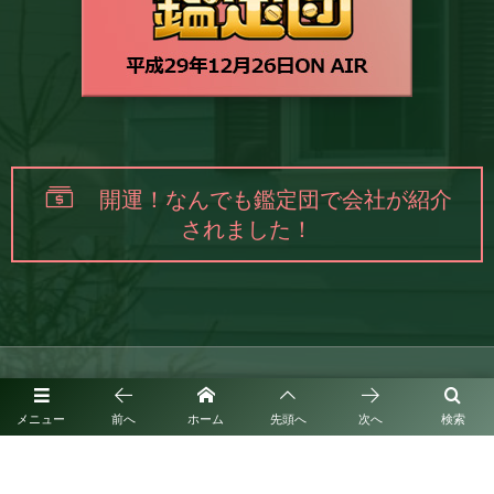
開運！なんでも鑑定団で会社が紹介
されました！
メニュー
前へ
ホーム
先頭へ
次へ
検索
福岡県筑紫野市紫1丁目3番24-209号