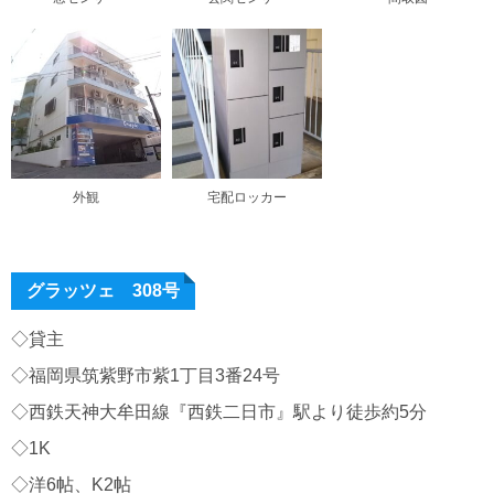
外観
宅配ロッカー
グラッツェ 308号
◇貸主
◇福岡県筑紫野市紫1丁目3番24号
◇西鉄天神大牟田線『西鉄二日市』駅より徒歩約5分
◇1K
◇洋6帖、K2帖