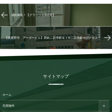
成約御礼！【グラッツェ301号】
【筑紫野市 アーダービル】西鉄二日市駅＆ＪＲ二日市駅Ｗアクセス！
サイトマップ
ホーム
売買物件