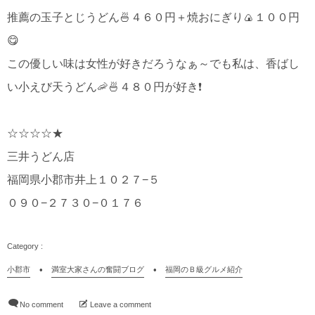
推薦の玉子とじうどん🍜４６０円＋焼おにぎり🍙１００円
😋
この優しい味は女性が好きだろうなぁ～でも私は、香ばし
い小えび天うどん🦐🍜４８０円が好き❗
☆☆☆☆★
三井うどん店
福岡県小郡市井上１０２７−５
０９０−２７３０−０１７６
小郡市
満室大家さんの奮闘ブログ
福岡のＢ級グルメ紹介
No comment
Leave a comment