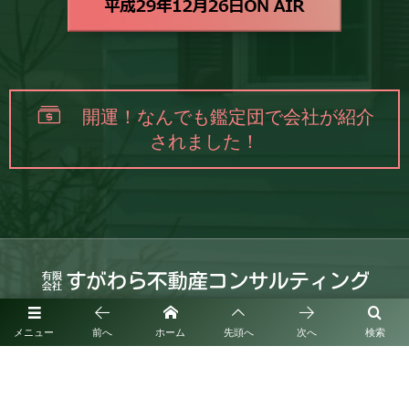
開運！なんでも鑑定団で会社が紹介
されました！
福岡県筑紫野市紫1丁目3番24-209号
メニュー
前へ
ホーム
先頭へ
次へ
検索
お問い合わせはこちら
080-7059-8005