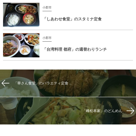
小郡市
「しあわせ食堂」のスタミナ定食
小郡市
「台湾料理 都府」の週替わりランチ
「華さん食堂」のバラエティ定食
「峰松本家」のどんめん