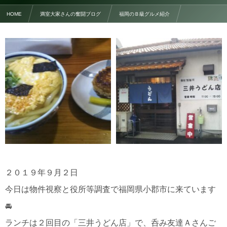
HOME
満室大家さんの奮闘ブログ
福岡のＢ級グルメ紹介
小郡市 , …
「三井うどん店」玉子とじうどん＋焼おにぎり
２０１９年９月２日
今日は物件視察と役所等調査で福岡県小郡市に来ています
🚘
ランチは２回目の「三井うどん店」で、呑み友達Ａさんご