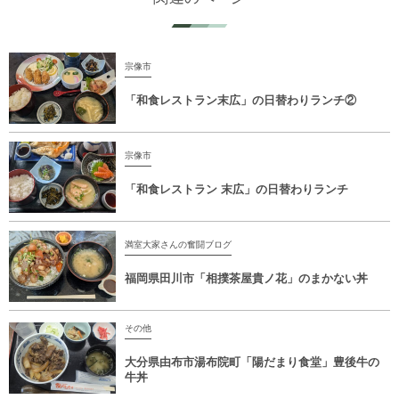
宗像市
「和食レストラン末広」の日替わりランチ②
宗像市
「和食レストラン 末広」の日替わりランチ
満室大家さんの奮闘ブログ
福岡県田川市「相撲茶屋貴ノ花」のまかない丼
その他
大分県由布市湯布院町「陽だまり食堂」豊後牛の
牛丼