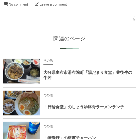
No comment
Leave a comment
関連のページ
その他
大分県由布市湯布院町「陽だまり食堂」豊後牛の
牛丼
その他
「日輪食堂」のしょうゆ豚骨ラーメンランチ
その他
「崎陽軒」の横濱チャーハン