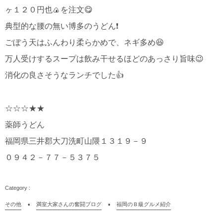
ヶ１２０円也🍙を注文😋
典型的な腰の無い博多のうどん❗
ごぼう天はふんわり柔らかめで、ネギ多め😆
万人受けするスープは飲み干せるほどのあっさり旨味😉
消化の良さそうなランチでした👍
☆☆☆★★
薬師うどん
福岡県三井郡大刀洗町山隈１３１９－９
０９４２－７７－５３７５
その他
満室大家さんの奮闘ブログ
福岡のＢ級グルメ紹介