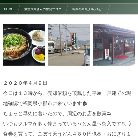
HOME
満室大家さんの奮闘ブログ
福岡のＢ級グルメ紹介
その他 , …
「薬師うどん」のごぼう天うどん＋おにぎり
２０２０年４月９日
今日は１３時から、売却依頼を頂戴した平屋一戸建ての現
地確認で福岡県小郡市に来ています🏚️
ちょっと早めに着いたので、周辺のお店を散策🚘
いつもクルマが多く停まっているうどん屋へ突入です🏃💨
食券を買って、ごぼう天うどん４８０円也🍜＋おにぎり１