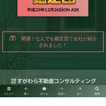
開運！なんでも鑑定団で会社が紹介
されました！
福岡県筑紫野市紫1丁目3番24-209号
メニュー
前へ
ホーム
先頭へ
次へ
検索
お問い合わせはこちら