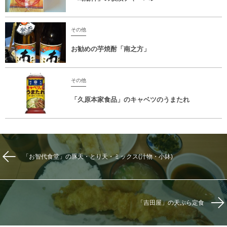
その他
お勧めの芋焼酎「南之方」
その他
「久原本家食品」のキャベツのうまたれ
「お智代食堂」の豚天・とり天・ミックス(汁物・小鉢)
「吉田屋」の天ぷら定食