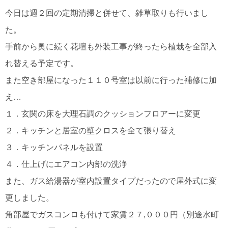
今日は週２回の定期清掃と併せて、雑草取りも行いまし
た。
手前から奥に続く花壇も外装工事が終ったら植栽を全部入
れ替える予定です。
また空き部屋になった１１０号室は以前に行った補修に加
え…
１．玄関の床を大理石調のクッションフロアーに変更
２．キッチンと居室の壁クロスを全て張り替え
３．キッチンパネルを設置
４．仕上げにエアコン内部の洗浄
また、ガス給湯器が室内設置タイプだったので屋外式に変
更しました。
角部屋でガスコンロも付けて家賃２７,０００円（別途水町