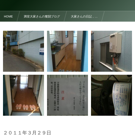
HOME
満室大家さんの奮闘ブログ
大家さんの日記 , …
No,11 空き部屋清掃他
２０１１年３月２９日