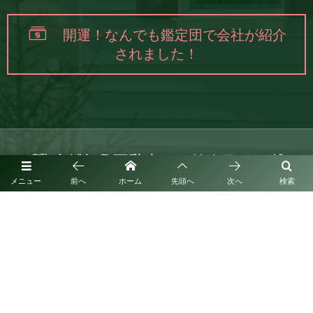
開運！なんでも鑑定団で会社が紹介
されました！
メニュー
前へ
ホーム
先頭へ
次へ
検索
福岡県筑紫野市紫1丁目3番24-209号
お問い合わせはこちら
080-7059-8005
営業時間：9：00～18：00
（365日営業）