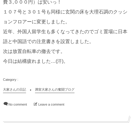
費３,０００円）は安いっ！
１０７号と３０１号も同様に玄関の床を大理石調のクッシ
ョンフロアーに変更しました。
近年、外国人留学生も多くなってきたのでゴミ置場に日本
語と中国語での注意書きを設置しました。
次は放置自転車の撤去です。
今日は結構疲れました…(汗)。
大家さんの日記
満室大家さんの奮闘ブログ
No comment
Leave a comment