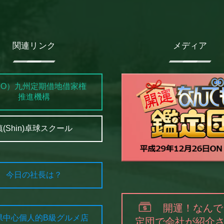
関連リンク
メディア
PO）九州定期借地借家権
推進機構
慎(Shin)卓球スクール
今日の社長は？
開運！なんで
県中心個人的B級グルメ店
定団で会社が紹介