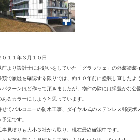
２０１１年３月１０日
以前より設計士にお願いをしていた「グラッツェ」の外装塗装
書類で履歴を確認する限りでは、約１０年前に塗装し直したよ
５パターンほど作って頂きましたが、物件の隣には緑豊かな公
のあるカラーにしようと思っています。
併せてバルコニーの防水工事、ダイヤル式のステンレス郵便ポ
う予定です。
工事見積りも大小３社から取り、現在最終確認中です。