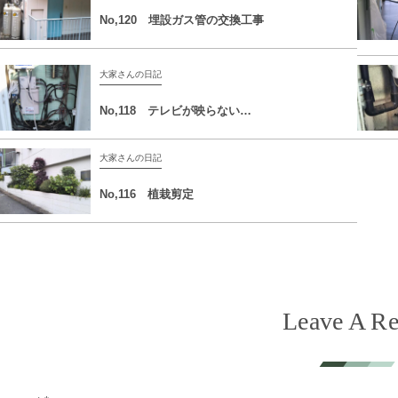
No,120 埋設ガス管の交換工事
大家さんの日記
No,118 テレビが映らない…
大家さんの日記
No,116 植栽剪定
Leave A Re