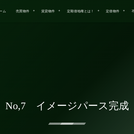
ーム
売買物件
賃貸物件
定期借地権とは！
定借物件
No,7 イメージパース完成