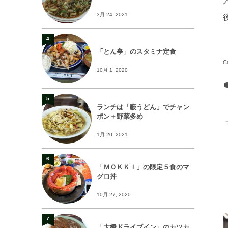
3月 24, 2021
4
「とん亭」のスタミナ定食
10月 1, 2020
5
ランチは「藪うどん」でチャン
ポン＋野菜多め
1月 20, 2021
6
「ＭＯＫＫＩ」の限定５食のマ
グロ丼
10月 27, 2020
7
「大橋ドライブイン」のカツカ