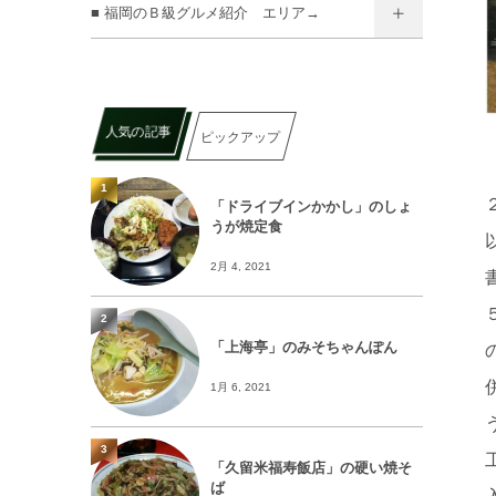
■ 福岡のＢ級グルメ紹介 エリア→
人気の記事
ピックアップ
1
「ドライブインかかし」のしょ
うが焼定食
2月 4, 2021
2
「上海亭」のみそちゃんぽん
1月 6, 2021
3
「久留米福寿飯店」の硬い焼そ
ば