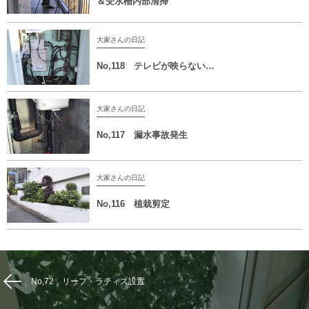
＆受水槽内部清掃
大家さんの日記
No,118 テレビが映らない…
大家さんの日記
No,117 漏水事故発生
大家さんの日記
No,116 植栽剪定
No,72 リーフ・ラティス設置