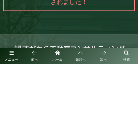
されました！
メニュー
前へ
ホーム
先頭へ
次へ
検索
福岡県筑紫野市紫1丁目3番24-209号
お問い合わせはこちら
080-7059-8005
営業時間：9：00～18：00
（365日営業）
©
2020 - 2026
九州、福岡で定期借地権（定借）のことなら｜有限会社すがわら不動産コンサルテ
ィング