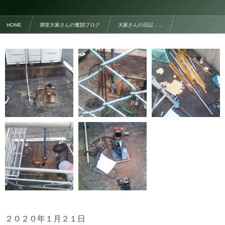
HOME
満室大家さんの奮闘ブログ
大家さんの日記 , …
No,76 深井戸ポンプ故障②
２０２０年１月２１日